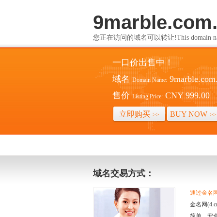
9marble.com
您正在访问的域名可以转让!This domain name i
一口价出售中！
域名
9marble.com
Domain Name:
售价
CNY 999.00
Listing Price:
立即购买
BUY NOW
>>
>>
域名交易方式：
通过金名网(
金名网(4
简单、安