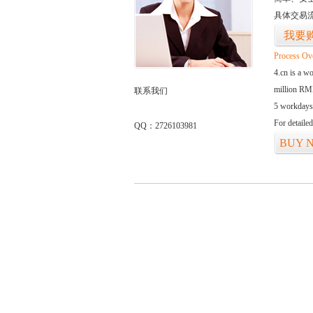
具体交易
我要
Process Ov
4.cn is a w
million RMB
联系我们
5 workdays
For detaile
QQ：2726103981
BUY 