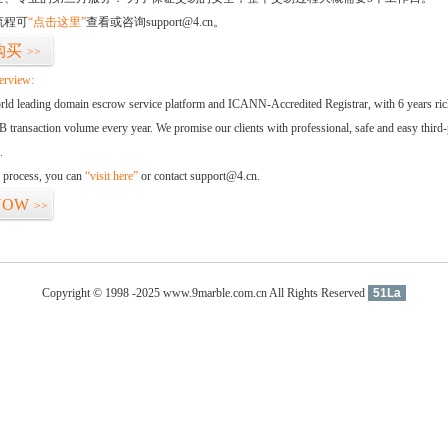
流程可
“点击这里”
查看或咨询support@4.cn。
购买
>>
erview:
orld leading domain escrow service platform and ICANN-Accredited Registrar, with 6 years ri
 transaction volume every year. We promise our clients with professional, safe and easy third-
.
d process, you can
“visit here”
or contact support@4.cn.
NOW
>>
Copyright © 1998 -2025 www.9marble.com.cn All Rights Reserved
51La